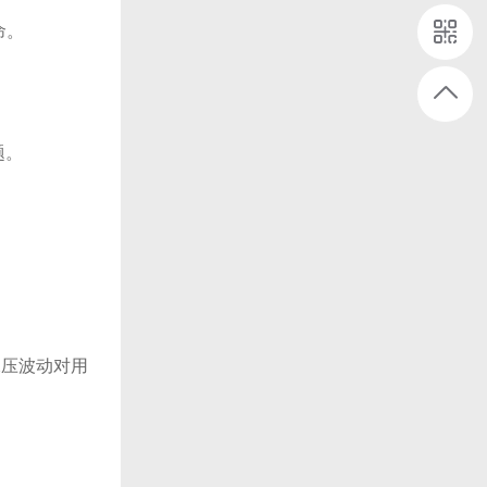
命。
题。
水压波动对用